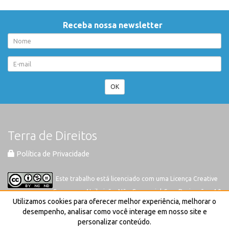
Receba nossa newsletter
OK
Terra de Direitos
Política de Privacidade
Este trabalho está licenciado com uma Licença
Creative
Commons-Atribuição-Não Comercial-Sem Derivações 4.0
Utilizamos cookies para oferecer melhor experiência, melhorar o
Internacional
desempenho, analisar como você interage em nosso site e
personalizar conteúdo.