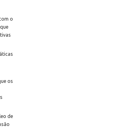
 com o
 que
tivas
áticas
que os
os
leo de
ensão