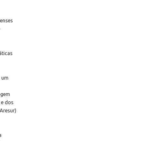
lenses
e
áticas
r um
o
tegem
 e dos
Aresur)
a