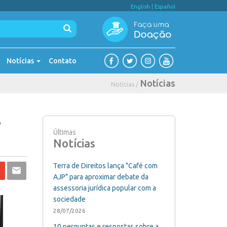
English
|
Español
Notícias
Contato
Notícias
Notícias /
e
Últimas
Notícias
Terra de Direitos lança "Café com
AJP" para aproximar debate da
assessoria jurídica popular com a
sociedade
28/07/2026
10 perguntas e respostas sobre a