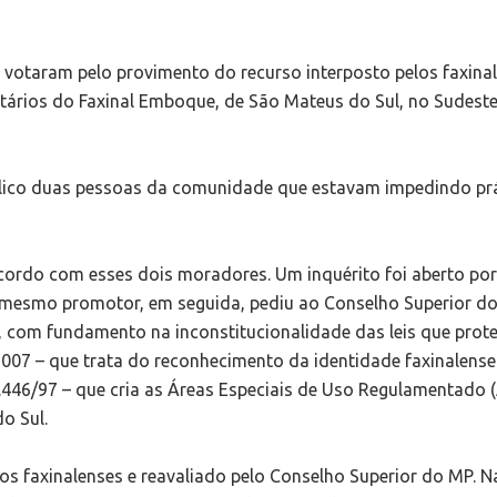
 votaram pelo provimento do recurso interposto pelos faxina
tários do Faxinal Emboque, de São Mateus do Sul, no Sudest
blico duas pessoas da comunidade que estavam impedindo pr
 acordo com esses dois moradores. Um inquérito foi aberto po
O mesmo promotor, em seguida, pediu ao Conselho Superior d
o, com fundamento na inconstitucionalidade das leis que pro
/2007 – que trata do reconhecimento da identidade faxinalense
.446/97 – que cria as Áreas Especiais de Uso Regulamentado (
o Sul.
s faxinalenses e reavaliado pelo Conselho Superior do MP. N