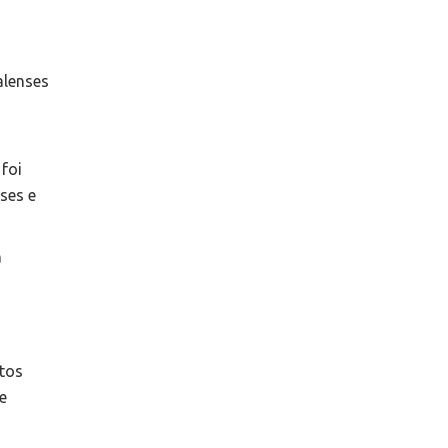
alenses
foi
ses e
a
itos
e