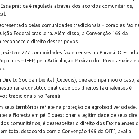
 Essa prática é regulada através dos acordos comunitários,
al.
 representado pelas comunidades tradicionais – como as faxin
tuição Federal brasileira. Além disso, a Convenção 169 da
 reconhece o direito desses povos.
 existem 227 comunidades faxinalenses no Paraná. O estudo 
opulares – IEEP, pela Articulação Puxirão dos Povos Faxinalen
va.
m Direito Socioambiental (Cepedis), que acompanhou o caso, 
stionar a constitucionalidade dos direitos faxinalenses é
ovos tradicionais no Paraná.
m seus territórios reflete na proteção da agrobiodiversidade,
ter a floresta em pé. E questionar a legitimidade de seus dire
os comunitários, é desrespeitar o direito dos Faxinalenses d
o, em total desacordo com a Convenção 169 da OIT”, avalia.