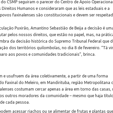
os do CSMP seguiram o parecer do Centro de Apoio Operaciona
 Direitos Humanos e consideraram que as leis estaduais e a
 povos faxinalenses são constitucionais e devem ser respeitad
iculação Puxirão, Amantino Sebastião de Beija a decisão é um
utar pelos nossos direitos, que estão no papel, mas, na prátic
embra da decisão histórica do Supremo Tribunal Federal que 
ção dos territórios quilombolas, no dia 8 de fevereiro. “Tá v
mparo aos povos e comunidades tradicionais”, brinca.
em e usufruem da área coletivamente, a partir de uma forma
r do Faxinal do Meleiro, em Mandirituba, região Metropolitana 
xinalenses costumam cercar apenas a área em torno das casas,
 os outros moradores da comunidade – mesmo que haja títul
 de cada pessoa.
podem acessar riachos ou se alimentar de frutas e plantas qu