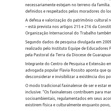
necessariamente estejam no terreno da família.
definidos e respeitados pelos moradores do loc
A defesa e valorização do patrimônio cultural
– está prevista nos artigos 215 e 216 da Consti
Organização Internacional do Trabalho também
Segundo dados de pesquisa divulgada em 2009,
realizado pelo Instituto Equipe de Educadores P
pela Pastoral da Terra da Diocese de Guarapua
Integrante do Centro de Pesquisa e Extensão e
advogada popular Flavia Rossito aponta que que
desconsiderar e invisibilizar a existência dos p
O modo tradicional faxinalense de ser e estar e
inclusive. “Os faxinalenses contribuem para man
socioambientais, regulamentados em seus acord
existirem física e culturalmente enquanto pov