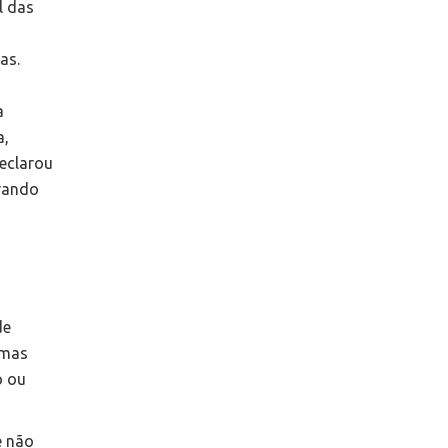
l das
as.
a
a,
declarou
irando
de
 mas
o ou
e não