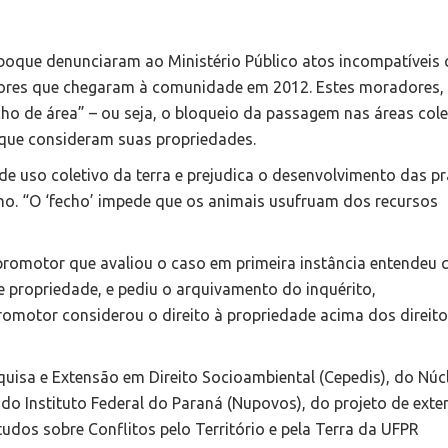
boque denunciaram ao Ministério Público atos incompatíveis
dores que chegaram à comunidade em 2012. Estes moradores,
ho de área” – ou seja, o bloqueio da passagem nas áreas cole
 que consideram suas propriedades.
e uso coletivo da terra e prejudica o desenvolvimento das pr
ino. “O ‘fecho’ impede que os animais usufruam dos recursos
 promotor que avaliou o caso em primeira instância entendeu 
 propriedade, e pediu o arquivamento do inquérito,
romotor considerou o direito à propriedade acima dos direit
quisa e Extensão em Direito Socioambiental (Cepedis), do Núc
o Instituto Federal do Paraná (Nupovos), do projeto de ext
tudos sobre Conflitos pelo Território e pela Terra da UFPR