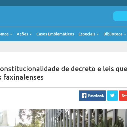
omos
Ações
Casos Emblemáticos
Especiais
Biblioteca
onstitucionalidade de decreto e leis qu
s faxinalenses
Facebook