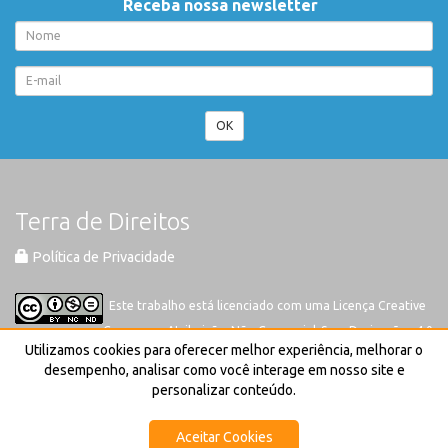
Receba nossa newsletter
OK
Terra de Direitos
Política de Privacidade
Este trabalho está licenciado com uma Licença
Creative
Commons-Atribuição-Não Comercial-Sem Derivações 4.0
Utilizamos cookies para oferecer melhor experiência, melhorar o
Internacional
desempenho, analisar como você interage em nosso site e
personalizar conteúdo.
Aceitar Cookies