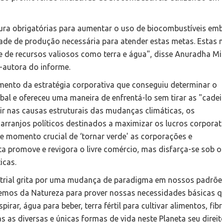
ura obrigatórias para aumentar o uso de biocombustíveis em
dade de produção necessária para atender estas metas. Estas 
 de recursos valiosos como terra e água", disse Anuradha Mit
o-autora do informe.
mento da estratégia corporativa que conseguiu determinar o
obal e ofereceu uma maneira de enfrentá-lo sem tirar as "cade
dir nas causas estruturais das mudanças climáticas, os
 arranjos políticos destinados a maximizar os lucros corporat
te momento crucial de ‘tornar verde' as corporações e
ta promove e revigora o livre comércio, mas disfarça-se sob o
icas.
ustrial grita por uma mudança de paradigma em nossos padrõe
os da Natureza para prover nossas necessidades básicas 
irar, água para beber, terra fértil para cultivar alimentos, fib
as as diversas e únicas formas de vida neste Planeta seu direi