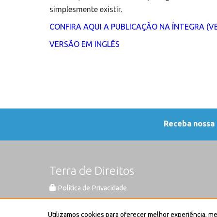
simplesmente existir.
CONFIRA AQUI A PUBLICAÇÃO NA ÍNTEGRA (
VERSÃO EM INGLÊS
Receba nossa
Terra de Direitos
Política de Privacidade
Este trabalho está licenciado com uma Lice
Utilizamos cookies para oferecer melhor experiência, m