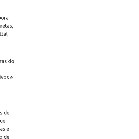
bora
metas,
tal,
iras do
ivos e
s de
que
ras e
to de