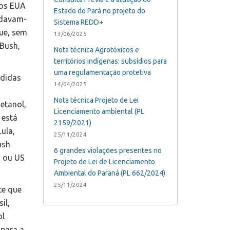
nos EUA
Estado do Pará no projeto do
 davam-
Sistema REDD+
ue, sem
13/06/2025
 Bush,
Nota técnica Agrotóxicos e
territórios indígenas: subsídios para
uma regulamentação protetiva
edidas
14/04/2025
Nota técnica Projeto de Lei
etanol,
Licenciamento ambiental (PL
 está
2159/2021)
ula,
25/11/2024
ush
6 grandes violações presentes no
o ou US
Projeto de Lei de Licenciamento
Ambiental do Paraná (PL 662/2024)
25/11/2024
te que
il,
ol
 para a