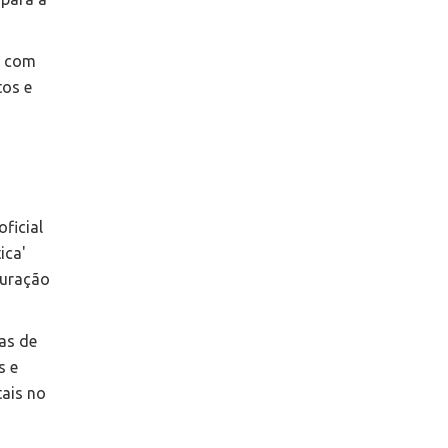
A com
tos e
ficial
ica'
guração
vas de
s e
tais no