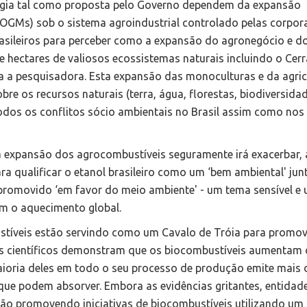
ergia tal como proposta pelo Governo dependem da expansão
OGMs) sob o sistema agroindustrial controlado pelas corpor
asileiros para perceber como a expansão do agronegócio e d
 hectares de valiosos ecossistemas naturais incluindo o Cerr
a pesquisadora. Esta expansão das monoculturas e da agric
bre os recursos naturais (terra, água, florestas, biodiversida
 todos os conflitos sócio ambientais no Brasil assim como nos
a expansão dos agrocombustíveis seguramente irá exacerbar, 
ara qualificar o etanol brasileiro como um ‘bem ambiental' jun
romovido ‘em favor do meio ambiente' - um tema sensível e
m o aquecimento global.
ustíveis estão servindo como um Cavalo de Tróia para promov
dos científicos demonstram que os biocombustíveis aumentam 
ioria deles em todo o seu processo de produção emite mais 
ue podem absorver. Embora as evidências gritantes, entidad
tão promovendo iniciativas de biocombustíveis utilizando um