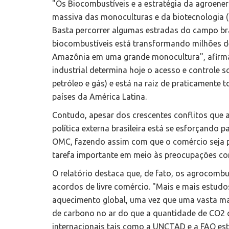
"Os Biocombustíveis e a estratégia da agroen
massiva das monoculturas e da biotecnologia (
Basta percorrer algumas estradas do campo br
biocombustíveis está transformando milhões de
Amazônia em uma grande monocultura", afirma 
industrial determina hoje o acesso e controle so
petróleo e gás) e está na raiz de praticamente
países da América Latina.
Contudo, apesar dos crescentes conflitos que 
política externa brasileira está se esforçando p
OMC, fazendo assim com que o comércio seja p
tarefa importante em meio às preocupações co
O relatório destaca que, de fato, os agrocomb
acordos de livre comércio. "Mais e mais estu
aquecimento global, uma vez que uma vasta ma
de carbono no ar do que a quantidade de CO2 q
internacionais tais como a UNCTAD e a FAO es