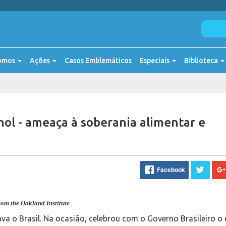
omos
Ações
Casos Emblemáticos
Especiais
Biblioteca
ol - ameaça à soberania alimentar e
Facebook
com the Oakland Institute
va o Brasil. Na ocasião, celebrou com o Governo Brasileiro o