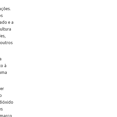
ações.
os
ado e a
ultura
des,
 outros
a
to à
 uma
er
o
dióxido
es
 marco