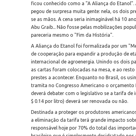
ficou conhecido como a "A Aliança do Etanol". 
pegou de surpresa muita gente: nela, os dois 
se as mãos. A cena seria inimaginável há 10 a
Abu Graib... Não fosse pelas mobilizações popu
pareceria mesmo o "Fim da História".
A Aliança do Etanol foi formalizada por um "
de cooperação para expandir a produção de eta
internacional de agroenergia. Unindo os dois 
as cartas foram colocadas na mesa, e ao resto
prestes a acontecer. Enquanto no Brasil, os usi
tramita no Congresso Americano o orçamento f
deverá debater com o legislativo se a tarifa d
$ 0.14 por litro) deverá ser renovada ou não.
Destinada a proteger os produtores americanos
a eliminação da tarifa terá grande impacto sobr
responsável hoje por 70% do total das importa
brasileiro que é simplesmente desidratado nos p