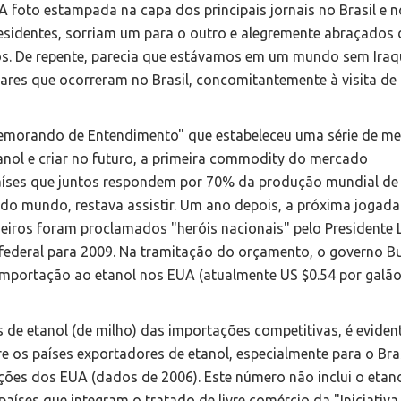
A foto estampada na capa dos principais jornais no Brasil e 
presidentes, sorriam um para o outro e alegremente abraçados
nos. De repente, parecia que estávamos em um mundo sem Iraq
lares que ocorreram no Brasil, concomitantemente à visita de
Memorando de Entendimento" que estabeleceu uma série de m
nol e criar no futuro, a primeira commodity do mercado
países que juntos respondem por 70% da produção mundial de 
 do mundo, restava assistir. Um ano depois, a próxima jogada
neiros foram proclamados "heróis nacionais" pelo Presidente L
ederal para 2009. Na tramitação do orçamento, o governo B
e importação ao etanol nos EUA (atualmente US $0.54 por galã
 de etanol (de milho) das importações competitivas, é eviden
e os países exportadores de etanol, especialmente para o Bras
ções dos EUA (dados de 2006). Este número não inclui o etan
aíses que integram o tratado de livre comércio da "Iniciativa