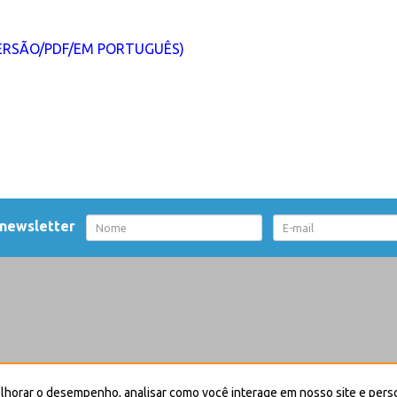
VERSÃO/PDF/EM PORTUGUÊS)
 newsletter
nça
Creative Commons-Atribuição-Não Comercial-Sem Derivações 4.0 Internac
elhorar o desempenho, analisar como você interage em nosso site e pers