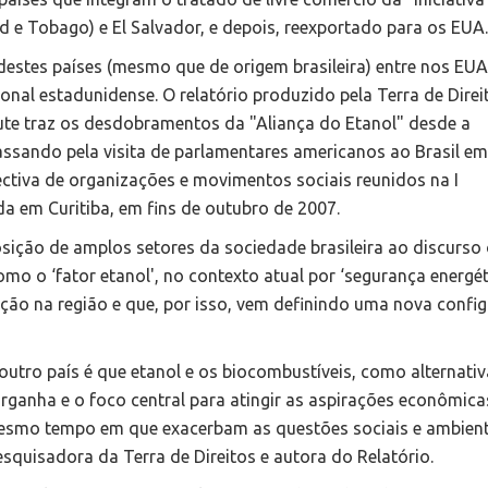
d e Tobago) e El Salvador, e depois, reexportado para os EUA.
 destes países (mesmo que de origem brasileira) entre nos EU
ional estadunidense. O relatório produzido pela Terra de Direi
ute traz os desdobramentos da "Aliança do Etanol" desde a
sando pela visita de parlamentares americanos ao Brasil em
tiva de organizações e movimentos sociais reunidos na I
da em Curitiba, em fins de outubro de 2007.
ição de amplos setores da sociedade brasileira ao discurso o
mo o ‘fator etanol', no contexto atual por ‘segurança energét
ção na região e que, por isso, vem definindo uma nova confi
 outro país é que etanol e os biocombustíveis, como alternati
rganha e o foco central para atingir as aspirações econômica
o mesmo tempo em que exacerbam as questões sociais e ambien
quisadora da Terra de Direitos e autora do Relatório.