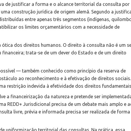
a de justificar a forma e o alcance territorial da consulta por
 uma construção jurídica de origem alemã. Segundo a justific
istribuídas entre apenas três segmentos (indígenas, quilombo
tibilizar os limites orçamentários com a necessidade de
 a ótica dos direitos humanos. O direito à consulta não é um s
u financeira; trata-se de um dever do Estado e de um direito
do possível — também conhecido como princípio da reserva de
táculo ao reconhecimento e à efetivação de direitos sociais.
ma restrição indevida à efetividade dos direitos fundamentai
olve a financeirização da natureza e pretende ser implementa
ma REDD+ Jurisdicional precisa de um debate mais amplo e ac
ulta livre, prévia e informada precisa ser realizada de forma
e uniformização territorial das consultas. Na prática, essa