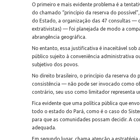
O primeiro e mais evidente problema é a tentativ
do chamado “princípio da reserva do possível”,
do Estado, a organização das 47 consultas — d
extrativistas) — foi planejada de modo a compa
abrangência geográfica.
No entanto, essa justificativa é inaceitável sob
público sujeito à conveniência administrativa o
subjetivo dos povos.
No direito brasileiro, o princípio da reserva 
consistência — não pode ser invocado como obs
contrário, seu uso como limitador representa u
Fica evidente que uma política pública que env
todo o estado do Pará, como é o caso do Siste
para que as comunidades possam decidir. A cons
adequada.
Em segundo lugar, chama atenção a estratégia d