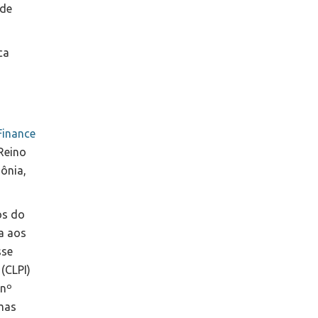
 de
ca
Finance
Reino
ônia,
os do
a aos
sse
(CLPI)
 nº
 mas