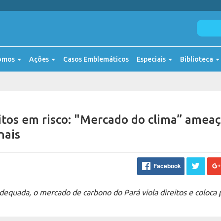
omos
Ações
Casos Emblemáticos
Especiais
Biblioteca
itos em risco: "Mercado do clima” amea
nais
Facebook
adequada, o mercado de carbono do Pará viola direitos e coloca 