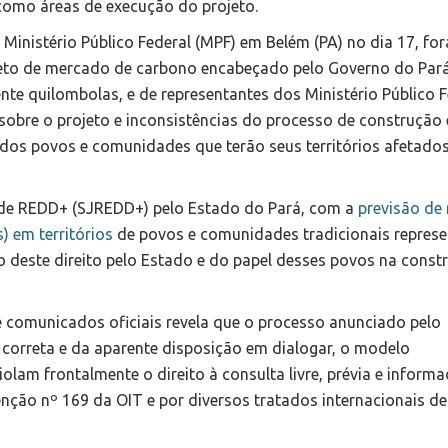
como áreas de execução do projeto.
Ministério Público Federal (MPF) em Belém (PA) no dia 17, fo
eto de mercado de carbono encabeçado pelo Governo do Pará
nte quilombolas, e de representantes dos Ministério Público F
sobre o projeto e inconsistências do processo de construção 
to dos povos e comunidades que terão seus territórios afetado
l de REDD+ (SJREDD+) pelo Estado do Pará, com a
previsão de 
s
) em territórios
de povos e comunidades tradicionais repres
 deste direito pelo Estado e do papel desses povos na const
 comunicados oficiais revela que o processo anunciado pelo
correta e da aparente disposição em dialogar, o modelo
olam frontalmente o direito à consulta livre, prévia e informa
enção nº 169 da OIT e por diversos tratados internacionais de