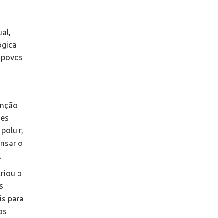
m
al,
ógica
s povos
.
enção
ões
poluir,
ensar o
s.
criou o
s
is para
os