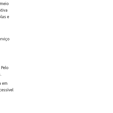
 meio
ativa
las e
erviço
 Pelo
s.
da em
essível