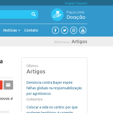
English
|
Español
Notícias
Contato
Artigos
Biblioteca /
ça
Últimos
Artigos
Denúncia contra Bayer expõe
falhas globais na responsabilização
por agrotóxicos
povos e
23/06/2026
Colocar a vida no centro: por que
proteger territórios é urgente