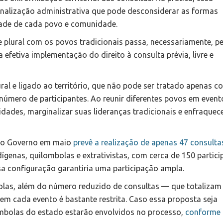
alização administrativa que pode desconsiderar as formas
lidade de cada povo e comunidade.
e plural com os povos tradicionais passa, necessariamente, p
 efetiva implementação do direito à consulta prévia, livre e
ral e ligado ao território, que não pode ser tratado apenas 
úmero de participantes. Ao reunir diferentes povos em event
idades, marginalizar suas lideranças tradicionais e enfraquec
elo Governo em maio
prevê a realização de apenas 47 consulta
dígenas, quilombolas e extrativistas, com cerca de 150 partici
a configuração garantiria uma participação ampla.
las, além do número reduzido de consultas — que totalizam
em cada evento é bastante restrita. Caso essa proposta seja
mbolas do estado estarão envolvidos no processo,
conforme