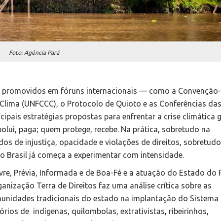
Foto: Agência Pará
 promovidos em fóruns internacionais — como a Convenção-
ima (UNFCCC), o Protocolo de Quioto e as Conferências das
ais estratégias propostas para enfrentar a crise climática g
polui, paga; quem protege, recebe. Na prática, sobretudo na
s de injustiça, opacidade e violações de direitos, sobretudo
 o Brasil já começa a experimentar com intensidade.
vre, Prévia, Informada e de Boa-Fé e a atuação do Estado do 
anização Terra de Direitos faz uma análise crítica sobre as
omunidades tradicionais do estado na implantação do Sistem
tórios de indígenas, quilombolas, extrativistas, ribeirinhos,