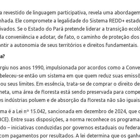
 revestido de linguagem participativa, revela uma abordage
minhada. Ele compromete a legalidade do Sistema REDD+ estadu
ivados. Se o Estado do Pará pretende liderar a transição ecol
 da conveniência e adotar, de fato, o caminho de proteção do
antir a autonomia de seus territórios e direitos fundamentais
a?
surgiu nos anos 1990, impulsionada por acordos como a Conv
abeleceu-se então um sistema em que quem reduz suas emiss
 seus limites. Em essência, trata-se de comprar o direito de 
neta, uma área de floresta está sendo preservada para comp
s indústrias poluem e de absorção da floresta não são iguai
tema é a Lei nº 15.042, sancionada em dezembro de 2024, que 
BCE). Entre suas disposições, a norma reconhece os programa
 – iniciativas conduzidas por governos estaduais ou federa
 com pagamentos por resultados. A lei determina que os ganh