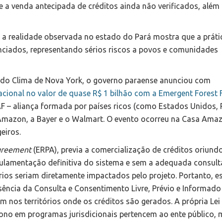
be a venda antecipada de créditos ainda não verificados, além
s a realidade observada no estado do Pará mostra que a práti
nciados, representando sérios riscos a povos e comunidades
 do Clima de Nova York, o governo paraense anunciou com
acional no valor de quase R$ 1 bilhão com a Emergent Forest 
F – aliança formada por países ricos (como Estados Unidos, 
mazon, a Bayer e o Walmart. O evento ocorreu na Casa Amaz
geiros.
greement
(ERPA), previa a comercialização de créditos oriund
ulamentação definitiva do sistema e sem a adequada consult
rios seriam diretamente impactados pelo projeto. Portanto, e
ência da Consulta e Consentimento Livre, Prévio e Informado 
 nos territórios onde os créditos são gerados. A própria Lei
ono em programas jurisdicionais pertencem ao ente público,