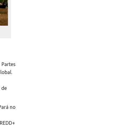
 Partes
lobal.
 de
Pará no
a REDD+