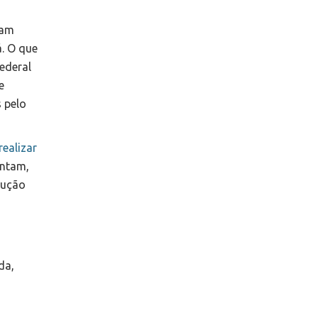
ram
. O que
ederal
e
s pelo
realizar
entam,
rução
da,