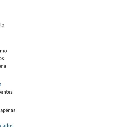
elo
como
os
er a
s
pantes
 apenas
 dados