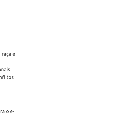
 raça e
onais
nflitos
ra o e-