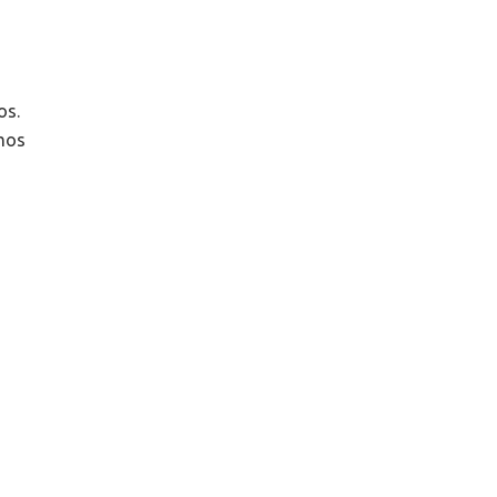
os.
ímos