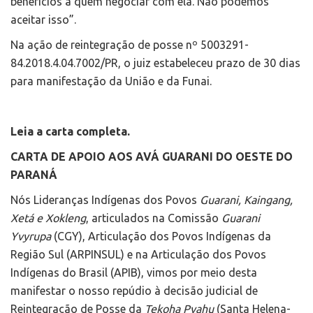
benefícios a quem negociar com ela. Não podemos
aceitar isso”.
Na ação de reintegração de posse nº 5003291-
84.2018.4.04.7002/PR, o juiz estabeleceu prazo de 30 dias
para manifestação da União e da Funai.
Leia a carta completa.
CARTA DE APOIO AOS AVÁ GUARANI DO OESTE DO
PARANÁ
Nós Lideranças Indígenas dos Povos
Guarani, Kaingang,
Xetá e Xokleng
, articulados na Comissão
Guarani
Yvyrupa
(CGY), Articulação dos Povos Indígenas da
Região Sul (ARPINSUL) e na Articulação dos Povos
Indígenas do Brasil (APIB), vimos por meio desta
manifestar o nosso repúdio à decisão judicial de
Reintegração de Posse da
Tekoha Pyahu
(Santa Helena-