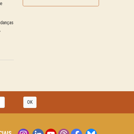
de
udanças
,
OK
CIAIS