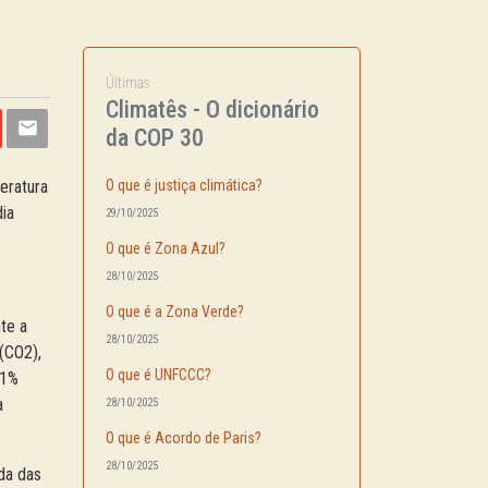
Últimas
Climatês - O dicionário
da COP 30
eratura
O que é justiça climática?
dia
29/10/2025
O que é Zona Azul?
28/10/2025
O que é a Zona Verde?
te a
28/10/2025
(CO2),
O que é UNFCCC?
51%
a
28/10/2025
O que é Acordo de Paris?
28/10/2025
da das