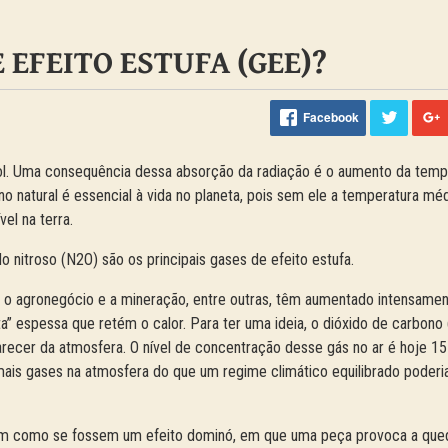
 EFEITO ESTUFA (GEE)?
Facebook
sol. Uma consequência dessa absorção da radiação é o aumento da temp
no natural é essencial à vida no planeta, pois sem ele a temperatura mé
vel na terra.
 nitroso (N2O) são os principais gases de efeito estufa.
o agronegócio e a mineração, entre outras, têm aumentado intensamen
 espessa que retém o calor. Para ter uma ideia, o dióxido de carbono 
arecer da atmosfera. O nível de concentração desse gás no ar é hoje 1
ais gases na atmosfera do que um regime climático equilibrado poderi
em como se fossem um efeito dominó, em que uma peça provoca a que