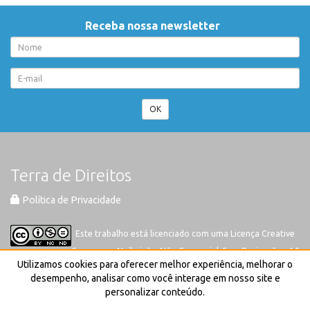
Receba nossa newsletter
OK
Terra de Direitos
Política de Privacidade
Este trabalho está licenciado com uma Licença
Creative
Commons-Atribuição-Não Comercial-Sem Derivações 4.0
Utilizamos cookies para oferecer melhor experiência, melhorar o
Internacional
desempenho, analisar como você interage em nosso site e
personalizar conteúdo.