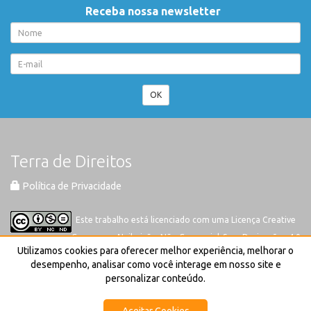
Receba nossa newsletter
OK
Terra de Direitos
Política de Privacidade
Este trabalho está licenciado com uma Licença
Creative
Commons-Atribuição-Não Comercial-Sem Derivações 4.0
Utilizamos cookies para oferecer melhor experiência, melhorar o
Internacional
desempenho, analisar como você interage em nosso site e
personalizar conteúdo.