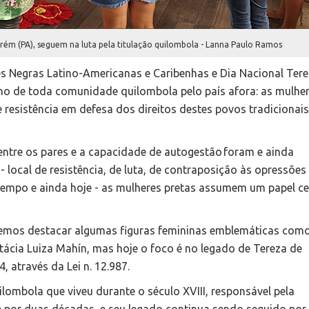
ém (PA), seguem na luta pela titulação quilombola - Lanna Paulo Ramos
es Negras Latino-Americanas e Caribenhas e Dia Nacional Ter
no de toda comunidade quilombola pelo país afora: as mulhe
 resistência em defesa dos direitos destes povos tradicionai
 entre os pares e a capacidade de autogestão foram e ainda
 - local de resistência, de luta, de contraposição às opressõe
 tempo e ainda hoje - as mulheres pretas assumem um papel ce
odemos destacar algumas figuras femininas emblemáticas com
ácia Luiza Mahín, mas hoje o foco é no legado de Tereza de
 através da Lei n. 12.987.
ilombola que viveu durante o século XVIII, responsável pela