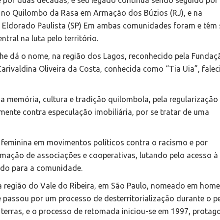
e por duas décadas, e seu legado continua sendo seguido por
o no Quilombo da Rasa em Armação dos Búzios (RJ), e na
 Eldorado Paulista (SP) Em ambas comunidades foram e têm 
al na luta pelo território.
lhe dá o nome, na região dos Lagos, reconhecido pela Fundaç
Carivaldina Oliveira da Costa, conhecida como “Tia Uia”, fale
da memória, cultura e tradição quilombola, pela regularização
almente contra especulação imobiliária, por se tratar de uma
ão feminina em movimentos políticos contra o racismo e por
rmação de associações e cooperativas, lutando pelo acesso à
ado para a comunidade.
na região do Vale do Ribeira, em São Paulo, nomeado em ho
passou por um processo de desterritorialização durante o p
e terras, e o processo de retomada iniciou-se em 1997, prota