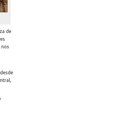
eza de
res
s nos
s desde
ntral,
o