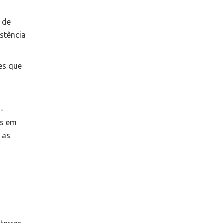
 de
istência
es que
 -
os em
 as
a