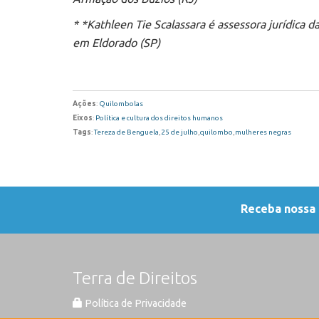
* *Kathleen Tie Scalassara é assessora jurídica
em Eldorado (SP)
Ações
:
Quilombolas
Eixos
:
Política e cultura dos direitos humanos
Tags
:
Tereza de Benguela
,
25 de julho
,
quilombo
,
mulheres negras
Receba nossa
Terra de Direitos
Política de Privacidade