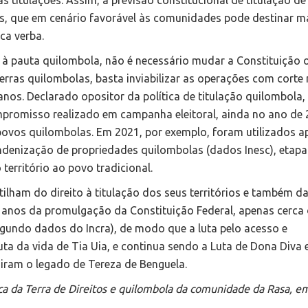
s titulações. Assim, a previsão constitucional de titulação de
cos, que em cenário favorável às comunidades pode destinar m
ca verba.
à pauta quilombola, não é necessário mudar a Constituição 
terras quilombolas, basta inviabilizar as operações com corte
os. Declarado opositor da política de titulação quilombola,
mpromisso realizado em campanha eleitoral, ainda no ano de 
 povos quilombolas. Em 2021, por exemplo, foram utilizados 
ndenização de propriedades quilombolas (dados Inesc), etapa
 território ao povo tradicional.
lham do direito à titulação dos seus territórios e também d
 anos da promulgação da Constituição Federal, apenas cerca
egundo dados do Incra), de modo que a luta pelo acesso e
uta da vida de Tia Uia, e continua sendo a Luta de Dona Diva 
iram o legado de Tereza de Benguela.
ica da Terra de Direitos e quilombola da comunidade da Rasa, e