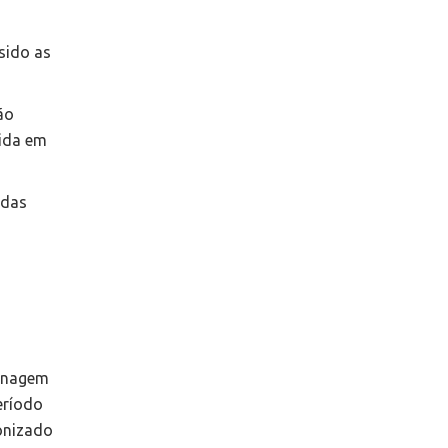
sido as
ão
cida em
 das
menagem
eríodo
gonizado