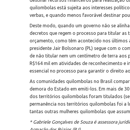
destinar recursos financeiros para realização da
quilombolas está sujeita aos interesses políti
verbas, e quando menos favorável destinar pou
Deste modo, quando um governo não se alinha 
decretos que regem o processo para titular as 
orçamento, como têm acontecido nos últimos an
presidente Jair Bolsonaro (PL) segue com o co
de não titular nem um centímetro de terra aos
R$164 mil em atividades de reconhecimento e i
essencial no processo para garantir o direito ao
As comunidades quilombolas no Brasil comparti
demora do Estado em emiti-los. Em mais de 30
dos territórios quilombolas foram titulados (s
permanência nos territórios quilombolas foi a l
tantas outras mulheres quilombolas que assum
* Gabriele Gonçalves de Souza é assessora juríd
Armação dos Búzios (RJ)