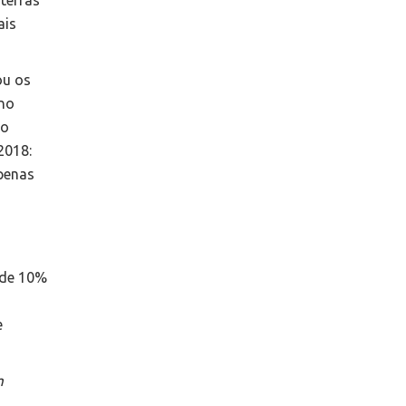
 terras
ais
ou os
 no
 o
2018:
apenas
a
 de 10%
e
m