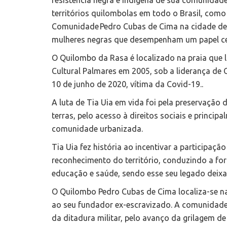
resistência negra e indígena de sua comunidad
territórios quilombolas em todo o Brasil, com
Comunidade Pedro Cubas de Cima na cidade de
mulheres negras que desempenham um papel centr
O Quilombo da Rasa é localizado na praia que 
Cultural Palmares em 2005, sob a liderança de 
10 de junho de 2020, vítima da Covid-19..
A luta de Tia Uia em vida foi pela preservação 
terras, pelo acesso à direitos sociais e princip
comunidade urbanizada.
Tia Uia fez história ao incentivar a participaç
reconhecimento do território, conduzindo a fo
educação e saúde, sendo esse seu legado deix
O Quilombo Pedro Cubas de Cima localiza-se 
ao seu fundador ex-escravizado. A comunidade 
da ditadura militar, pelo avanço da grilagem d