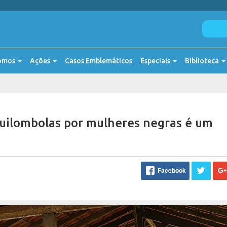
omos
Ações
Casos Emblemáticos
Especiais
Biblioteca
quilombolas por mulheres negras é um
Facebook