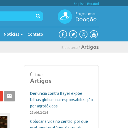
English
|
Español
Notícias
Contato
Artigos
Biblioteca /
Últimos
Artigos
Denúncia contra Bayer expõe
falhas globais na responsabilização
por agrotóxicos
23/06/2026
Colocar a vida no centro: por que
proteger territórios é urgente