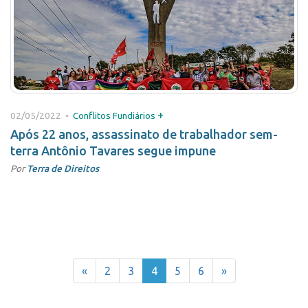
+
02/05/2022 •
Conflitos Fundiários
Após 22 anos, assassinato de trabalhador sem-
terra Antônio Tavares segue impune
Por
Terra de Direitos
«
2
3
4
5
6
»