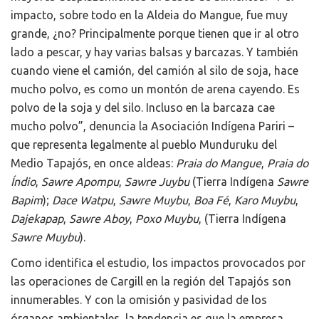
impacto, sobre todo en la Aldeia do Mangue, fue muy
grande, ¿no? Principalmente porque tienen que ir al otro
lado a pescar, y hay varias balsas y barcazas. Y también
cuando viene el camión, del camión al silo de soja, hace
mucho polvo, es como un montón de arena cayendo. Es
polvo de la soja y del silo. Incluso en la barcaza cae
mucho polvo”, denuncia la Asociación Indígena Pariri –
que representa legalmente al pueblo Munduruku del
Medio Tapajós, en once aldeas:
Praia do Mangue
,
Praia do
Índio
,
Sawre Apompu
,
Sawre Juybu
(Tierra Indígena
Sawre
Bapim
);
Dace Watpu
,
Sawre Muybu
,
Boa Fé
,
Karo Muybu
,
Dajekapap
,
Sawre Aboy
,
Poxo Muybu
, (Tierra Indígena
Sawre Muybu
).
Como identifica el estudio, los impactos provocados por
las operaciones de Cargill en la región del Tapajós son
innumerables. Y con la omisión y pasividad de los
órganos ambientales, la tendencia es que la empresa