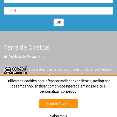
OK
Terra de Direitos
Política de Privacidade
Este trabalho está licenciado com uma Licença
Creative
Commons-Atribuição-Não Comercial-Sem Derivações 4.0
Utilizamos cookies para oferecer melhor experiência, melhorar o
Internacional
desempenho, analisar como você interage em nosso site e
personalizar conteúdo.
Aceitar Cookies
Saiba Mais