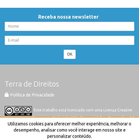
Receba nossa newsletter
OK
Terra de Direitos
Política de Privacidade
Este trabalho está licenciado com uma Licença
Creative
Commons-Atribuição-Não Comercial-Sem Derivações 4.0
Utilizamos cookies para oferecer melhor experiência, melhorar o
Internacional
desempenho, analisar como você interage em nosso site e
personalizar conteúdo.