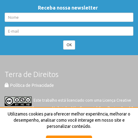
Receba nossa newsletter
OK
Terra de Direitos
Política de Privacidade
Este trabalho está licenciado com uma Licença
Creative
Commons-Atribuição-Não Comercial-Sem Derivações 4.0
Utilizamos cookies para oferecer melhor experiência, melhorar o
Internacional
desempenho, analisar como você interage em nosso site e
personalizar conteúdo.