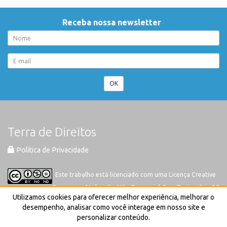
Receba nossa newsletter
OK
Terra de Direitos
Política de Privacidade
Este trabalho está licenciado com uma Licença
Creative
Commons-Atribuição-Não Comercial-Sem Derivações 4.0
Utilizamos cookies para oferecer melhor experiência, melhorar o
Internacional
desempenho, analisar como você interage em nosso site e
personalizar conteúdo.