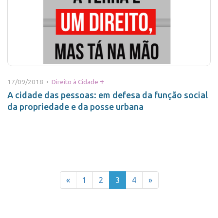
+
17/09/2018 •
Direito à Cidade
A cidade das pessoas: em defesa da função social
da propriedade e da posse urbana
«
1
2
3
4
»