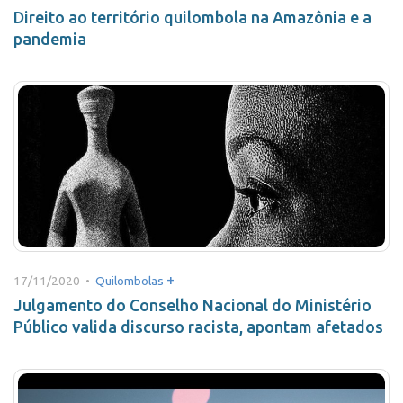
Direito ao território quilombola na Amazônia e a
pandemia
+
17/11/2020 •
Quilombolas
Julgamento do Conselho Nacional do Ministério
Público valida discurso racista, apontam afetados