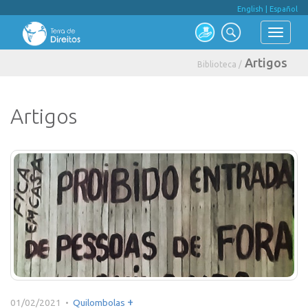
English
|
Español
Artigos
Biblioteca /
Artigos
+
01/02/2021 •
Quilombolas