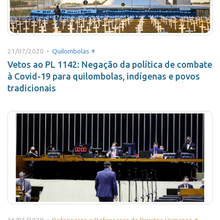
+
21/07/2020 •
Quilombolas
Vetos ao PL 1142: Negação da política de combate
à Covid-19 para quilombolas, indígenas e povos
tradicionais
+